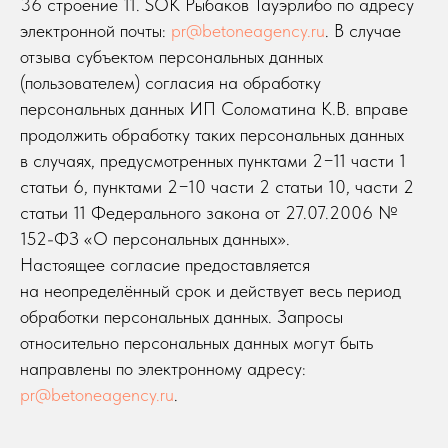
Вернуться на главную
36 строение 11. SOK Рыбаков Тауэрлибо по адресу
электронной почты:
pr@betoneagency.ru
. В случае
отзыва субъектом персональных данных
(пользователем) согласия на обработку
персональных данных ИП Соломатина К.В. вправе
продолжить обработку таких персональных данных
Обсудим проект?
в случаях, предусмотренных пунктами 2−11 части 1
статьи 6, пунктами 2−10 части 2 статьи 10, части 2
статьи 11 Федерального закона от 27.07.2006 №
152-ФЗ «О персональных данных».
Настоящее согласие предоставляется
на неопределённый срок и действует весь период
обработки персональных данных. Запросы
Главная
Услуги
Кейсы
относительно персональных данных могут быть
направлены по электронному адресу:
Контакты
pr@betoneagency.ru
.