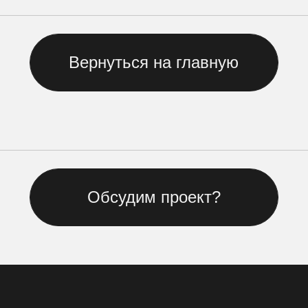
Как нас найти:
Ленинградский пр-т., 36, строение 11.
SOK Рыбаков Тауэр
Телефон
+7 903-534-9974
Почта
pr@betoneagency.ru
Политика в отношении обработки
персональных данных
Согласие на обработку персональных
данных
Положение об обработке
персональных данных
Вакансии